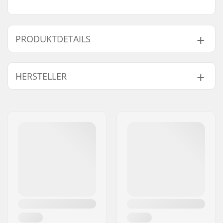
PRODUKTDETAILS
Gewicht:
7g
HERSTELLER
Name:
Centrano ApS
Adresse:
Omega 6
Postleitzahl:
8382
Ort:
Hinnerup
Land:
Dänemark