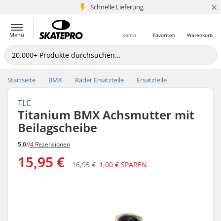
×
Schnelle Lieferung
5+ Mio. Kunden
Menü
Konto
Favoriten
Warenkorb
Startseite
BMX
Räder Ersatzteile
Ersatzteile
TLC
Titanium BMX Achsmutter mit
Beilagscheibe
5,0
//
4 Rezensionen
15,95 €
16,95 €
1,00 €
SPAREN