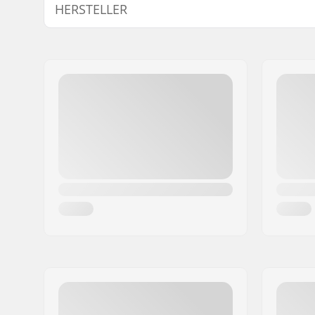
HERSTELLER
Name:
We Make Things GmbH
Adresse:
RICHARD-BYRD-STR. 12
Postleitzahl:
50829
Ort:
Köln
Land:
Deutschland