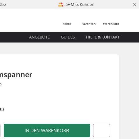
×
abe
5+ Mio. Kunden
Konto
Favoriten
Warenkorb
ANGEBOTE
GUIDES
HILFE & KONTAKT
enspanner
n
k.)
IN DEN WARENKORB