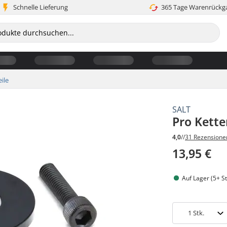
Schnelle Lieferung
365 Tage Warenrückg
eile
SALT
Pro Kett
4,0
//
31 Rezensione
13,95 €
Auf Lager (5+ St
1
Stk.