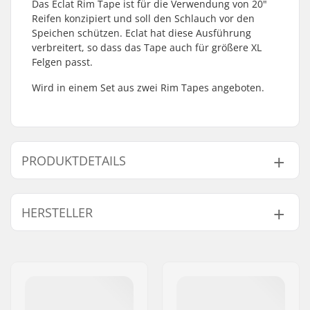
Das Eclat Rim Tape ist für die Verwendung von 20"
Reifen konzipiert und soll den Schlauch vor den
Speichen schützen. Eclat hat diese Ausführung
verbreitert, so dass das Tape auch für größere XL
Felgen passt.
Wird in einem Set aus zwei Rim Tapes angeboten.
PRODUKTDETAILS
Reifen-Durchmesser:
20"
HERSTELLER
Anzahl pro Packung:
2
Gewicht:
42g
Name:
We Make Things GmbH
Adresse:
RICHARD-BYRD-STR. 12
Postleitzahl:
50829
Ort:
Köln