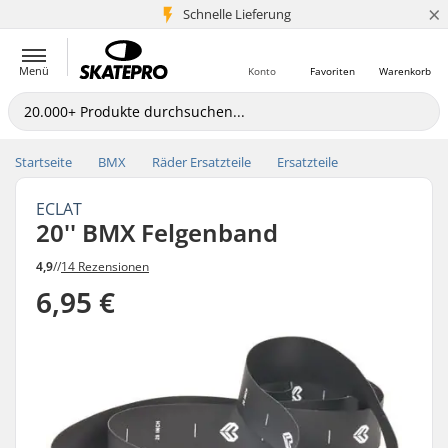
×
Schnelle Lieferung
5+ Mio. Kunden
Menü
Konto
Favoriten
Warenkorb
Startseite
BMX
Räder Ersatzteile
Ersatzteile
ECLAT
20'' BMX Felgenband
4,9
//
14 Rezensionen
6,95 €