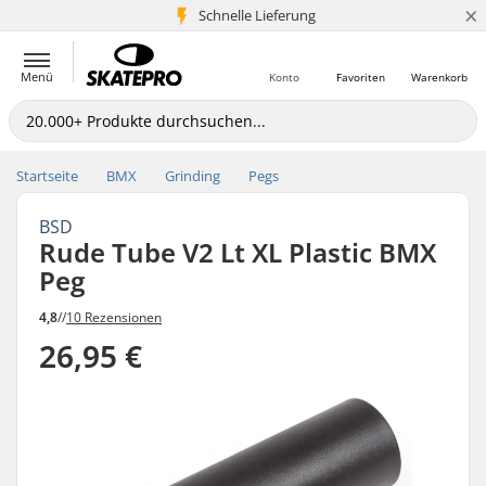
×
Schnelle Lieferung
5+ Mio. Kunden
Menü
Konto
Favoriten
Warenkorb
Startseite
BMX
Grinding
Pegs
BSD
Rude Tube V2 Lt XL Plastic BMX
Peg
4,8
//
10 Rezensionen
26,95 €