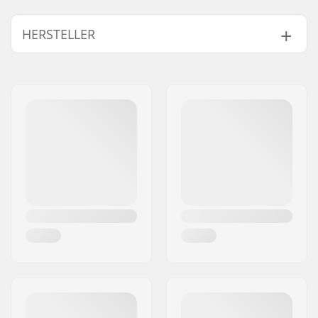
Achsen-Durchmesser:
10mm, 14mm
HERSTELLER
Peglänge:
11.4cm
Material:
Plastik, Aluminium
Name:
Sport Import GmbH
7000 Series
Adresse:
Industriestr. 39
Anzahl pro Packung:
1
Postleitzahl:
26188
Gewicht per peg:
170g
Ort:
Edewecht
Gewicht:
170g
Land:
Deutschland