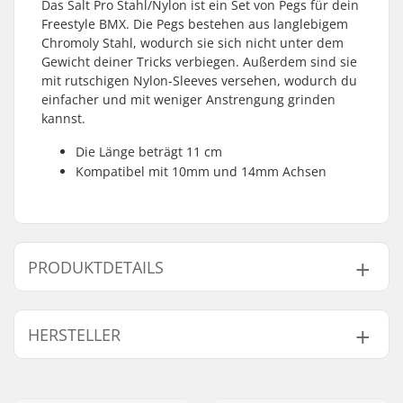
Das Salt Pro Stahl/Nylon ist ein Set von Pegs für dein
Freestyle BMX. Die Pegs bestehen aus langlebigem
Chromoly Stahl, wodurch sie sich nicht unter dem
Gewicht deiner Tricks verbiegen. Außerdem sind sie
mit rutschigen Nylon-Sleeves versehen, wodurch du
einfacher und mit weniger Anstrengung grinden
kannst.
Die Länge beträgt 11 cm
Kompatibel mit 10mm und 14mm Achsen
PRODUKTDETAILS
Achsen-Durchmesser:
10mm, 14mm
HERSTELLER
Peglänge:
11cm
Material:
Chromoly-Stahl,
Name:
We Make Things GmbH
Nylon
Adresse:
RICHARD-BYRD-STR. 12