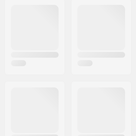
Anzahl pro Packung:
2
Postleitzahl:
50829
Gewicht per peg:
221g
Ort:
Köln
Gewicht:
442g
Land:
Deutschland