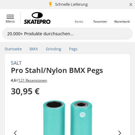
×
Schnelle Lieferung
5+ Mio. Kunden
Menü
Konto
Favoriten
Warenkorb
Startseite
BMX
Grinding
Pegs
SALT
Pro Stahl/Nylon BMX Pegs
4,6
//
121 Rezensionen
30,95 €