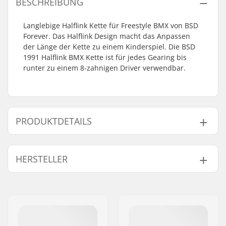
BESCHREIBUNG
Langlebige Halflink Kette für Freestyle BMX von BSD
Forever. Das Halflink Design macht das Anpassen
der Länge der Kette zu einem Kinderspiel. Die BSD
1991 Halflink BMX Kette ist für jedes Gearing bis
runter zu einem 8-zahnigen Driver verwendbar.
PRODUKTDETAILS
Kettentyp:
Half link
HERSTELLER
Anzahl der
96 Glieder
Kettenglieder:
Name:
Sport Import GmbH
Gewicht:
430g
Adresse:
Industriestr. 39
Postleitzahl:
26188
Ort:
Edewecht