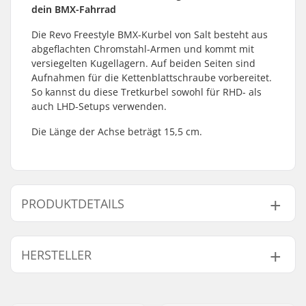
dein BMX-Fahrrad
Die Revo Freestyle BMX-Kurbel von Salt besteht aus
abgeflachten Chromstahl-Armen und kommt mit
versiegelten Kugellagern. Auf beiden Seiten sind
Aufnahmen für die Kettenblattschraube vorbereitet.
So kannst du diese Tretkurbel sowohl für RHD- als
auch LHD-Setups verwenden.
Die Länge der Achse beträgt 15,5 cm.
PRODUKTDETAILS
Kurbel-Länge/-Art:
165mm, Three-piece
HERSTELLER
Driver-Seite:
Links, Rechts
Tretlager (Bottom
Mid
Name:
We Make Things GmbH
Bracket):
Adresse:
RICHARD-BYRD-STR. 12