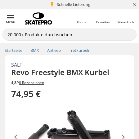
×
Schnelle Lieferung
5+ Mio. Kunden
Menü
Konto
Favoriten
Warenkorb
Startseite
BMX
Antrieb
Tretkurbeln
SALT
Revo Freestyle BMX Kurbel
4,8
//
8 Rezensionen
74,95 €