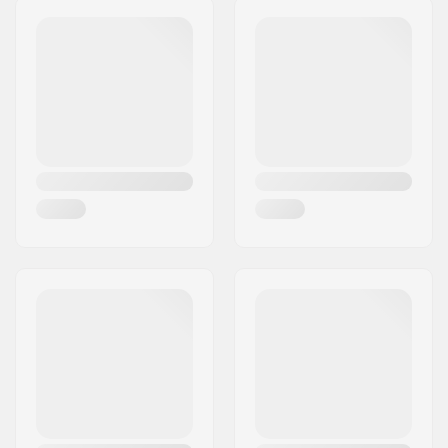
Kurbelachsen-
19mm
Postleitzahl:
50829
Durchmesser:
Ort:
Köln
Ritzel-Montage:
Bolzen
Land:
Deutschland
Kurbel-Material:
Chromoly-Stahl
Crank Arm Design:
Rechteckig
Material Prozess:
41-Thermal Chromoly
Process
Pedalachsendurchmesser:
9/16"