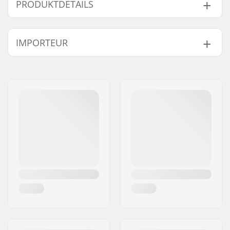
PRODUKTDETAILS
Ritzel-Montage:
19mm, 22mm, 24mm,
IMPORTEUR
Bolzen
Gewicht:
130g
Name:
Centrano ApS
Sprocket Guard:
Ja
Adresse:
Omega 6
Postleitzahl:
8382
Ort:
Hinnerup
Land:
Dänemark