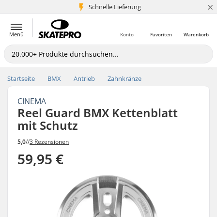
×
Schnelle Lieferung
5+ Mio. Kunden
Menü
Konto
Favoriten
Warenkorb
Startseite
BMX
Antrieb
Zahnkränze
CINEMA
Reel Guard BMX Kettenblatt
mit Schutz
5,0
//
3 Rezensionen
59,95 €