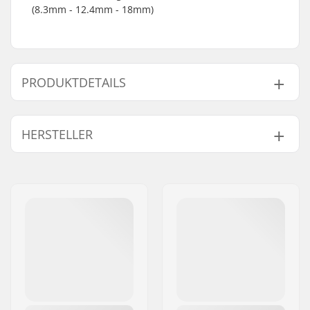
(8.3mm - 12.4mm - 18mm)
PRODUKTDETAILS
Headset-Typ:
Integrated 1 1/8"
HERSTELLER
Kompatibel mit:
Gabeln ohne
Gewinde
Name:
Haro Bikes Europe GmbH
Kugellagertyp:
Sealed
Adresse:
Max-Planck-Strasse 54
Gewicht:
140g
Postleitzahl:
32107
Crown Race:
Inklusive
Ort:
Bad Salzuflen
C-ring:
Aluminium
Land:
Deutschland
Starnut:
Inklusive