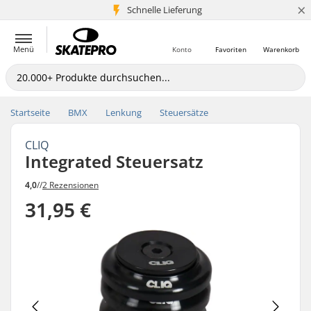
×
Schnelle Lieferung
5+ Mio. Kunden
Menü
Konto
Favoriten
Warenkorb
Startseite
BMX
Lenkung
Steuersätze
CLIQ
Integrated Steuersatz
4,0
//
2 Rezensionen
31,95 €