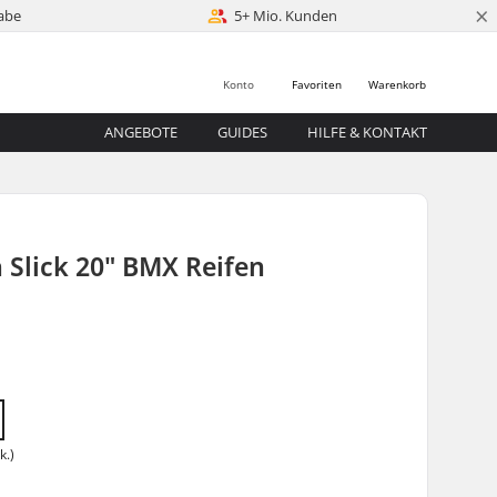
×
abe
5+ Mio. Kunden
Konto
Favoriten
Warenkorb
ANGEBOTE
GUIDES
HILFE & KONTAKT
h Slick 20" BMX Reifen
k.)