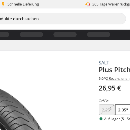
Schnelle Lieferung
365 Tage Warenrückg
SALT
Plus Pitc
5,0
//
2 Rezensionen
26,95 €
Größe
2.25"
2.35"
Auf Lager (5+ St