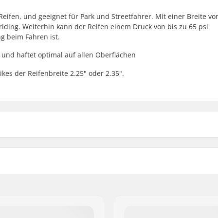
-Reifen, und geeignet für Park und Streetfahrer. Mit einer Breite vo
rkriding. Weiterhin kann der Reifen einem Druck von bis zu 65 psi
g beim Fahren ist.
t und haftet optimal auf allen Oberflächen
ikes der Reifenbreite 2.25" oder 2.35".
 BMX
Reifendruck:
Gewicht:
Anzahl pro Packung:
Tubeless Ready:
bar