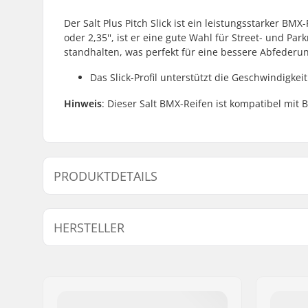
Der Salt Plus Pitch Slick ist ein leistungsstarker BMX
oder 2,35'', ist er eine gute Wahl für Street- und Pa
standhalten, was perfekt für eine bessere Abfederun
Das Slick-Profil unterstützt die Geschwindigkei
Hinweis
: Dieser Salt BMX-Reifen ist kompatibel mit B
PRODUKTDETAILS
BMX Disziplin:
Freestyle
HERSTELLER
Reifenprofil:
Slick
Reifen-Durchmesser:
20"
Name:
We Make Things GmbH
Reifenbreite:
2.35"
Adresse:
RICHARD-BYRD-STR. 12
Zusammenklappbar:
Nicht falt
Postleitzahl:
50829