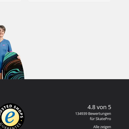
4.8 von 5
134939 Bewertungen
für SkatePro
Alle zeigen