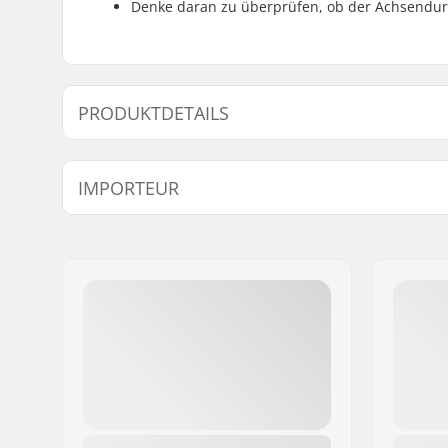
Denke daran zu überprüfen, ob der Achsendu
PRODUKTDETAILS
BMX Disziplin:
Freestyle
IMPORTEUR
Felgen Material:
Aluminu
BMX-Laufrad:
Front
Name:
Centrano ApS
Reifen-Durchmesser:
14"
Adresse:
Omega 6
Achsen-Durchmesser:
10mm
Postleitzahl:
8382
Ort:
Hinnerup
Land:
Dänemark