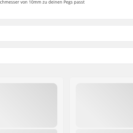
rchmesser von 10mm zu deinen Pegs passt
 BMX
Driver-Seite:
m
Speichenanzahl:
BMX-Achsentyp:
Hubschutz:
Gewicht: