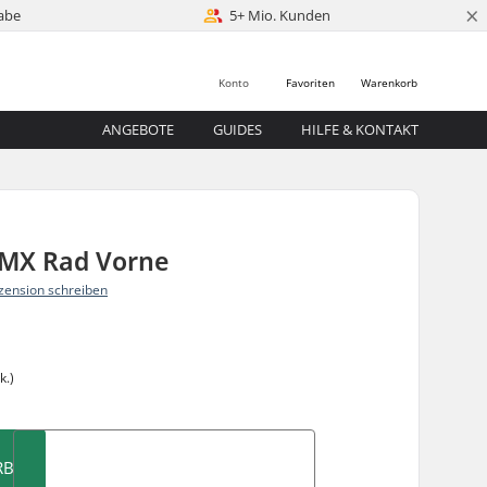
×
abe
5+ Mio. Kunden
Konto
Favoriten
Warenkorb
ANGEBOTE
GUIDES
HILFE & KONTAKT
BMX Rad Vorne
zension schreiben
k.)
RB