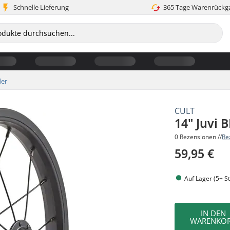
Schnelle Lieferung
365 Tage Warenrückg
der
CULT
14" Juvi 
0 Rezensionen //
Re
59,95 €
Auf Lager (5+ St
IN DEN
WARENKO