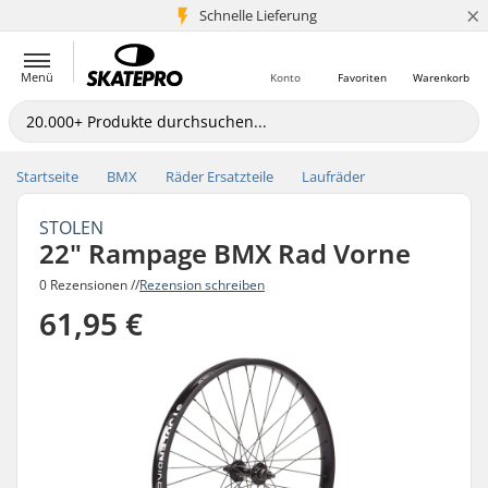
×
Schnelle Lieferung
5+ Mio. Kunden
Menü
Konto
Favoriten
Warenkorb
Startseite
BMX
Räder Ersatzteile
Laufräder
STOLEN
22" Rampage BMX Rad Vorne
0 Rezensionen //
Rezension schreiben
61,95 €