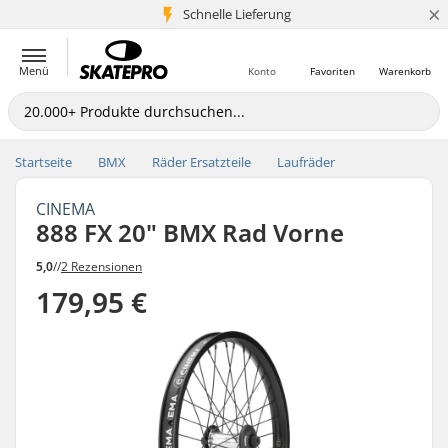
×
Schnelle Lieferung
5+ Mio. Kunden
Menü
Konto
Favoriten
Warenkorb
Startseite
BMX
Räder Ersatzteile
Laufräder
CINEMA
888 FX 20" BMX Rad Vorne
5,0
//
2 Rezensionen
179,95 €