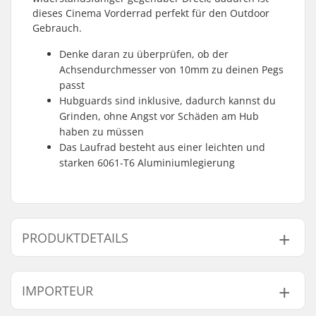
dieses Cinema Vorderrad perfekt für den Outdoor
Gebrauch.
Denke daran zu überprüfen, ob der
Achsendurchmesser von 10mm zu deinen Pegs
passt
Hubguards sind inklusive, dadurch kannst du
Grinden, ohne Angst vor Schäden am Hub
haben zu müssen
Das Laufrad besteht aus einer leichten und
starken 6061-T6 Aluminiumlegierung
PRODUKTDETAILS
BMX Disziplin:
Freestyle BMX
IMPORTEUR
Felgen Material:
6061-T6 alloy
BMX-Laufrad:
Front