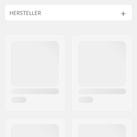
BMX Disziplin:
Freestyle BMX
HERSTELLER
Felgen Material:
6061-T6 alloy
BMX-Laufrad:
Rear
Name:
Source Europe GmbH
Reifen-Durchmesser:
20"
Adresse:
Am Kuckhofer Feld 13A
Nabe:
Kassette, Versiegelte
Postleitzahl:
41470
Kugellager
Ort:
Neuss
Achsen-Durchmesser:
14mm
Land:
Deutschland
Driver-Seite:
Rechts
Speichenanzahl:
36
BMX Felgen Typ:
Doppelwandfelge
(Hohlkammerfelge)
Zahnanzahl:
9T
BMX-Achsentyp:
Male
Hubschutz:
Nicht - Fahrerseite
Gewicht:
1256g