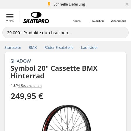
×
Schnelle Lieferung
5+ Mio. Kunden
Menü
Konto
Favoriten
Warenkorb
Startseite
BMX
Räder Ersatzteile
Laufräder
SHADOW
Symbol 20" Cassette BMX
Hinterrad
4,3
//
4 Rezensionen
249,95 €