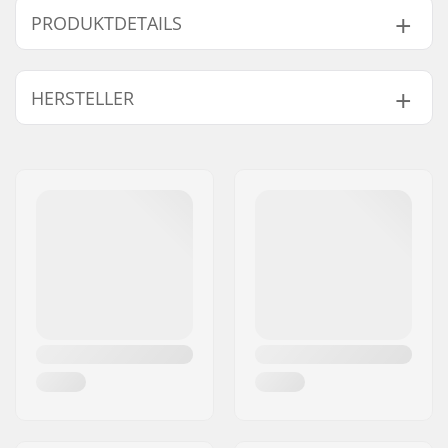
PRODUKTDETAILS
Rollendurchmesser:
80mm
HERSTELLER
Rollenhärte:
88A
Kugellager:
Nicht inklusive
Name:
Powerslide
Rollen pro Packung:
4
Sportartikelvertriebs GmbH
Rollenkern-Material:
Nylon
Adresse:
Esbachgraben 1
Kugellager-Präzision:
Not included
Postleitzahl:
95463
Ort:
Bindlach
Land:
Deutschland