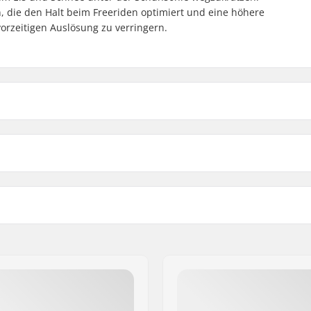
on, die den Halt beim Freeriden optimiert und eine höhere
vorzeitigen Auslösung zu verringern.
on 13 TCX D Skibindung Verstellbar:
 Bindung
Bremsarmbreite:
wachsenen Boots (ISO
Gewicht:
pWalk Boots (ISO 23223)
,
DIN-Einstellung:
 GmbH
Toe Pin Boots (ISO 23223)
,
optimale Nutzung:
aße 6 and 12
Toe & Heel Pin Boots (ISO
Extra Features:
uring Boots (ISO 9523)