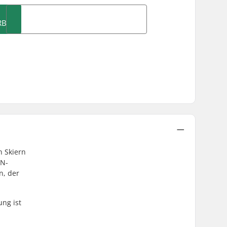
RB
n Skiern
IN-
n, der
ung ist