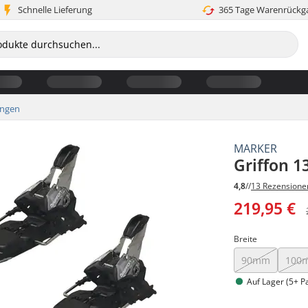
Schnelle Lieferung
365 Tage Warenrückg
ungen
MARKER
Griffon 1
4,8
//
13 Rezensione
219,95 €
Breite
90mm
100
Auf Lager (5+ P