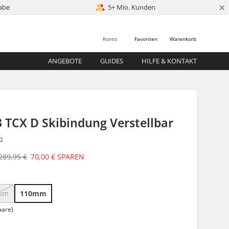
×
abe
5+ Mio. Kunden
Konto
Favoriten
Warenkorb
ANGEBOTE
GUIDES
HILFE & KONTAKT
3 TCX D Skibindung Verstellbar
n
289,95 €
70,00 €
SPAREN
mm
110mm
aare)