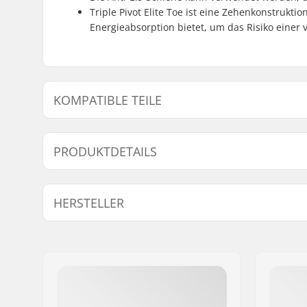
Triple Pivot Elite Toe ist eine Zehenkonstrukti
Energieabsorption bietet, um das Risiko einer 
KOMPATIBLE TEILE
Finde Produkte die kompatibel sind mit Marker Griff
PRODUKTDETAILS
Kompatible Teile
Bindungstyp:
GripWalk
HERSTELLER
Schuhkompatibilität:
Alpine Er
5355)
,
Gri
Name:
Marker Deutschland
GripWalk 
Adresse:
Dr.-Gotthilf-Näher-Str
GripWalk 
Postleitzahl:
D-82377
23223)
,
To
Ort:
Penzberg