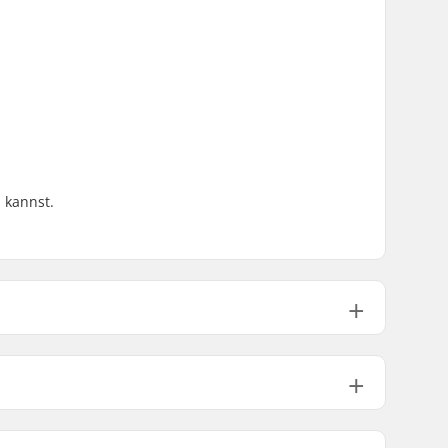
 kannst.
55cm, 56cm, 57cm, 58cm, 59cm
59cm, 60cm, 61cm, 62cm, 63cm
63cm, 64cm, 65cm, 66cm, 67cm
In-Mold
,
ABS