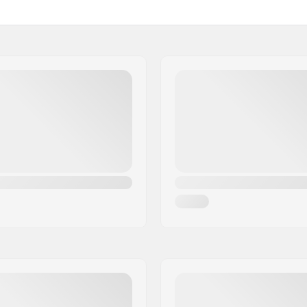
l
Innenschale:
res Polster
Polstermaterial:
 Europe B.V.
Gewicht:
ree 45, 22nd Floor
ASTM 2040-11
Geschlecht: