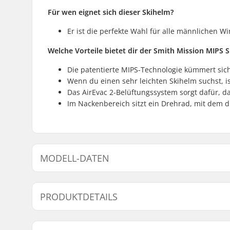
Für wen eignet sich dieser Skihelm?
Er ist die perfekte Wahl für alle männlichen W
Welche Vorteile bietet dir der Smith Mission MIPS 
Die patentierte MIPS-Technologie kümmert sic
Wenn du einen sehr leichten Skihelm suchst, is
Das AirEvac 2-Belüftungssystem sorgt dafür, d
Im Nackenbereich sitzt ein Drehrad, mit dem 
MODELL-DATEN
Modell
Kopfumfa
PRODUKTDETAILS
S
51cm, 52c
Ventilation System:
Ja