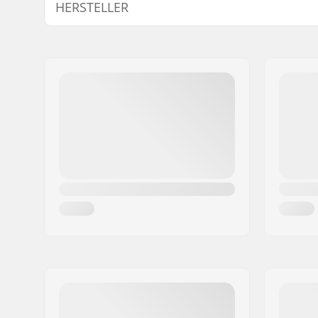
HERSTELLER
Größenverstellsystem:
Dial Whee
Extra Features:
Entfernba
Name:
Smith & Associates
Größenverstellbar:
Ja
Adresse:
Alpha Tower De Ent
Zertifikate:
EN 1077
,
Postleitzahl:
1101 BH
Ort:
Amsterdam
Land:
Niederlande