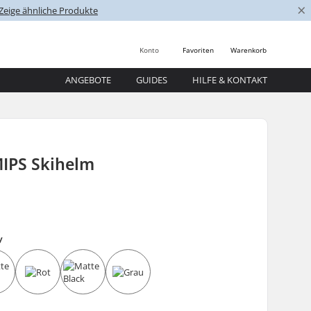
×
Zeige ähnliche Produkte
Konto
Favoriten
Warenkorb
ANGEBOTE
GUIDES
HILFE & KONTAKT
MIPS Skihelm
y