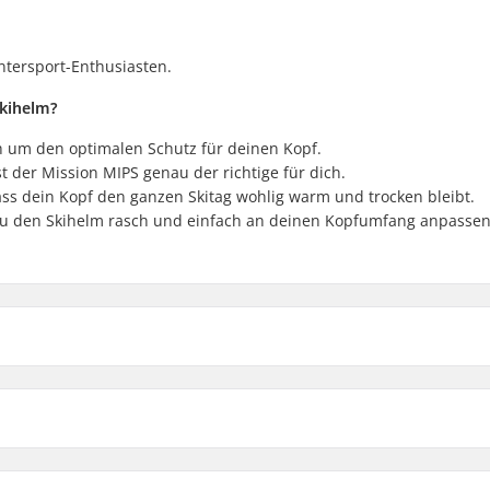
intersport-Enthusiasten.
Skihelm?
h um den optimalen Schutz für deinen Kopf.
t der Mission MIPS genau der richtige für dich.
ass dein Kopf den ganzen Skitag wohlig warm und trocken bleibt.
du den Skihelm rasch und einfach an deinen Kopfumfang anpassen
M
ng
L
m, 53cm, 54cm, 55cm
XL
Außenschalen-Typ: