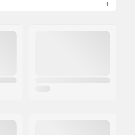
EPS
MIPS
450g
Herren, Damen, Unisex