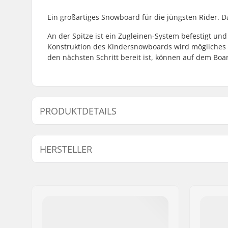
Ein großartiges Snowboard für die jüngsten Rider. Da
An der Spitze ist ein Zugleinen-System befestigt und
Konstruktion des Kindersnowboards wird mögliches 
den nächsten Schritt bereit ist, können auf dem Bo
PRODUKTDETAILS
Snowboard Flex:
2
HERSTELLER
Bindingssystem:
3D
Name:
Burton Sportartikel GmbH
Adresse:
Haller Strasse 111
Postleitzahl:
6020
Ort:
Innsbruck