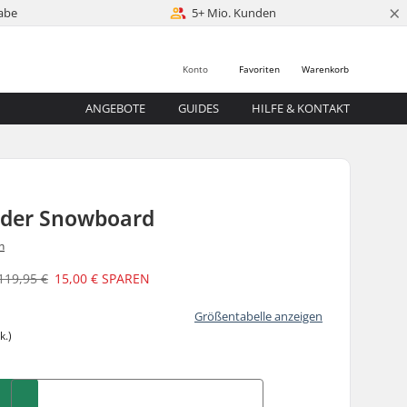
×
abe
5+ Mio. Kunden
Konto
Favoriten
Warenkorb
ANGEBOTE
GUIDES
HILFE & KONTAKT
inder Snowboard
n
119,95 €
15,00 €
SPAREN
Größentabelle anzeigen
k.)