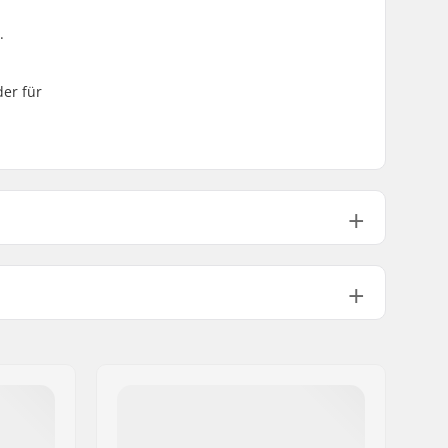
.
er für
True Twin
Nicht enthalten