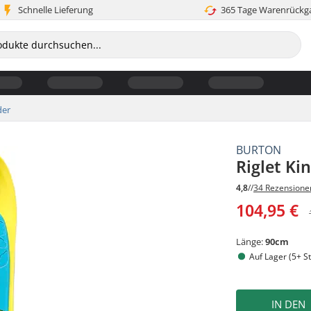
Schnelle Lieferung
365 Tage Warenrückg
der
BURTON
Riglet K
4,8
//
34 Rezensione
104,95 €
Länge:
90cm
Auf Lager (5+ St
IN DEN