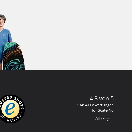
4.8 von 5
134941 Bewertungen
für SkatePro
Alle zeigen