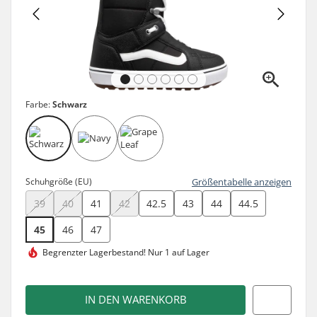
Farbe:
Schwarz
Schuhgröße (EU)
Größentabelle anzeigen
39
40
41
42
42.5
43
44
44.5
45
46
47
Begrenzter Lagerbestand!
Nur 1 auf Lager
IN DEN WARENKORB