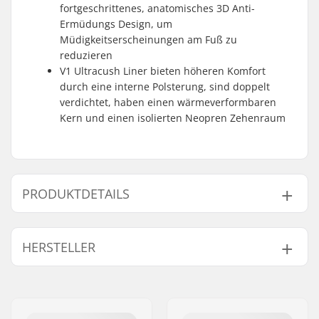
fortgeschrittenes, anatomisches 3D Anti-
Ermüdungs Design, um
Müdigkeitserscheinungen am Fuß zu
reduzieren
V1 Ultracush Liner bieten höheren Komfort
durch eine interne Polsterung, sind doppelt
verdichtet, haben einen wärmeverformbaren
Kern und einen isolierten Neopren Zehenraum
PRODUKTDETAILS
Schuhfeatures:
2-geteilt,
HERSTELLER
Stoßdämpfung
Hacken
Name:
VF Scandinavia A/S
Extra Features:
Pop-cush
,
V1
Adresse:
Vestergade 27, st
Ultracush Liner
,
V1