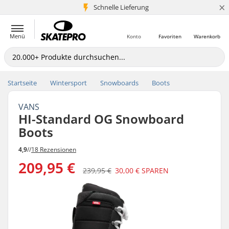
×
Schnelle Lieferung
5+ Mio. Kunden
Menü
Konto
Favoriten
Warenkorb
Startseite
Wintersport
Snowboards
Boots
VANS
HI-Standard OG Snowboard
Boots
4,9
//
18 Rezensionen
209,95 €
239,95 €
30,00 €
SPAREN