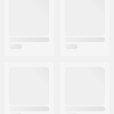
Postleitzahl:
1456
Waffle Lug
Ort:
Copenhagen
Bindungssystem:
Rear entry
,
Strap in
Land:
Dänemark
Flex:
Weich, Mittel
Niveau:
Anfänger
,
Geübt
,
Fortgeschritten
Fahrstil:
All Mountain,
Freestyle
Verschlusssystem:
Schnürsenkel
Innenschuh:
Herausnehmbar,
Wärmeformbar,
Stoßdämpfend
Geschlecht:
Herren