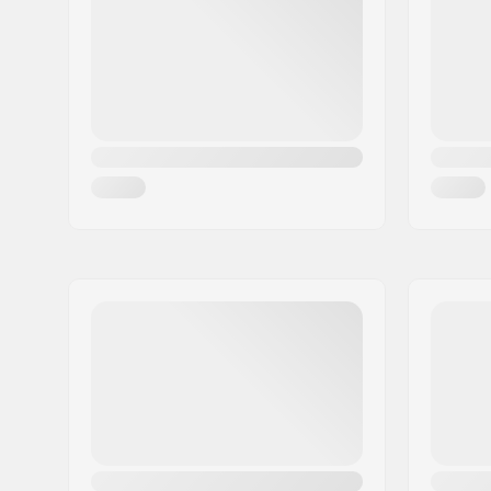
Ort:
Hinnerup
Land:
Dänemark