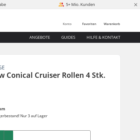
×
abe
5+ Mio. Kunden
Konto
Favoriten
Warenkorb
ANGEBOTE
GUIDES
HILFE & KONTAKT
GE
w Conical Cruiser Rollen 4 Stk.
mm
gerbestand!
Nur 3 auf Lager