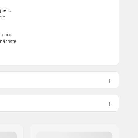
piert.
die
gn und
 nächste
PU gegossen, SHR
Nicht enthalten
Nicht inklusive