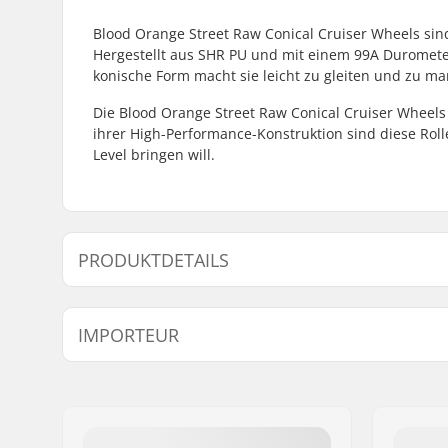
Blood Orange Street Raw Conical Cruiser Wheels sind 
Hergestellt aus SHR PU und mit einem 99A Durometer
konische Form macht sie leicht zu gleiten und zu ma
Die Blood Orange Street Raw Conical Cruiser Wheels 
ihrer High-Performance-Konstruktion sind diese Roll
Level bringen will.
PRODUKTDETAILS
Rollendurchmesser:
55mm
IMPORTEUR
Kontaktfläche:
17mm
Rollenhärte:
99A
Name:
Centrano ApS
Rollen pro Packung:
4
Adresse:
Omega 6
Postleitzahl:
8382