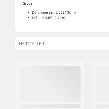
Größe:
Durchmesser: 2.362'' (6cm)
Höhe: 0,945'' (2,4 cm)
HERSTELLER
Name:
CCM hockey AB
Adresse:
Gårdsvägen 13
Postleitzahl:
SE-16970
Ort:
Solna
Land:
Schweden