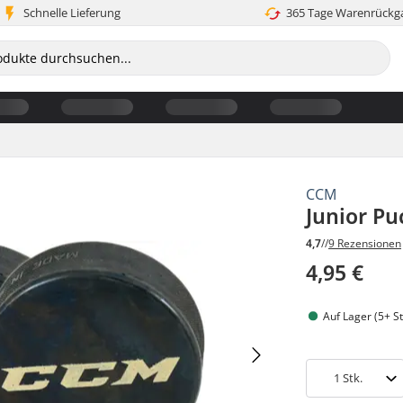
Schnelle Lieferung
365 Tage Warenrückg
CCM
Junior Pu
4,7
//
9 Rezensionen
4,95 €
Auf Lager (5+ St
1
Stk.