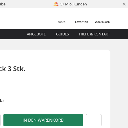
×
abe
5+ Mio. Kunden
Konto
Favoriten
Warenkorb
ANGEBOTE
GUIDES
HILFE & KONTAKT
ck 3 Stk.
k.)
IN DEN WARENKORB