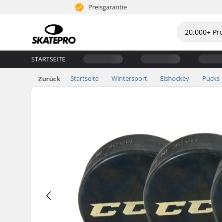
Preisgarantie
STARTSEITE
Startseite
Wintersport
Eishockey
Pucks
Zurück