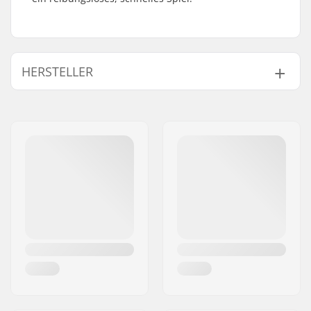
HERSTELLER
Name:
Powerslide
Sportartikelvertriebs GmbH
Adresse:
Esbachgraben 1
Postleitzahl:
95463
Ort:
Bindlach
Land:
Deutschland