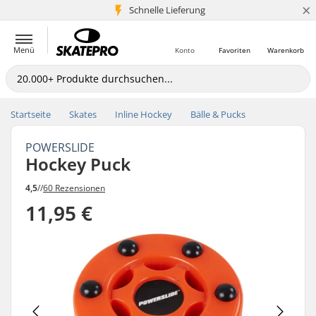
×
Schnelle Lieferung
5+ Mio. Kunden
Menü
Konto
Favoriten
Warenkorb
Startseite
Skates
Inline Hockey
Bälle & Pucks
POWERSLIDE
Hockey Puck
4,5
//
60 Rezensionen
11,95 €