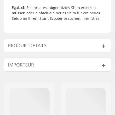
Egal, ob Sie Ihr altes, abgenutztes Shim ersetzen
müssen oder einfach ein neues Shim für ein neues
Setup an Ihrem Stunt Scooter brauchen, hier ist es.
PRODUKTDETAILS
Compression-Typ:
IHC
IMPORTEUR
Lenker-
28mm
Innendurchmesser:
Name:
Centrano ApS
Starnut:
Nicht enthalten
Adresse:
Omega 6
Compression-
Nicht enthalten
Postleitzahl:
8382
Schraube:
Ort:
Hinnerup
Shimlänge:
60mm, 70mm, 80mm
Land:
Dänemark