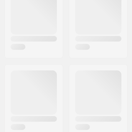
Ort:
Hinnerup
Land:
Dänemark