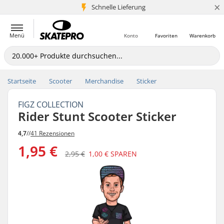
×
Schnelle Lieferung
5+ Mio. Kunden
Menü
Konto
Favoriten
Warenkorb
Startseite
Scooter
Merchandise
Sticker
FIGZ COLLECTION
Rider Stunt Scooter Sticker
4,7
//
41 Rezensionen
1,95 €
2,95 €
1,00 €
SPAREN