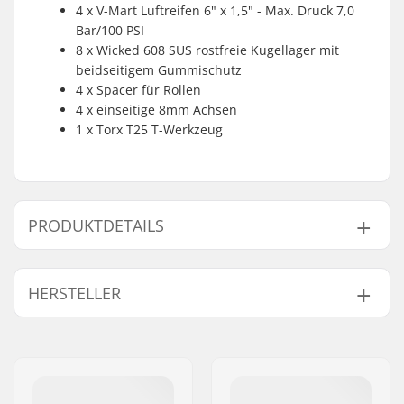
4 x V-Mart Luftreifen 6" x 1,5" - Max. Druck 7,0
Bar/100 PSI
8 x Wicked 608 SUS rostfreie Kugellager mit
beidseitigem Gummischutz
4 x Spacer für Rollen
4 x einseitige 8mm Achsen
1 x Torx T25 T-Werkzeug
PRODUKTDETAILS
Rollendurchmesser:
150mm
HERSTELLER
Name:
Powerslide
Sportartikelvertriebs GmbH
Adresse:
Esbachgraben 1
Postleitzahl:
95463