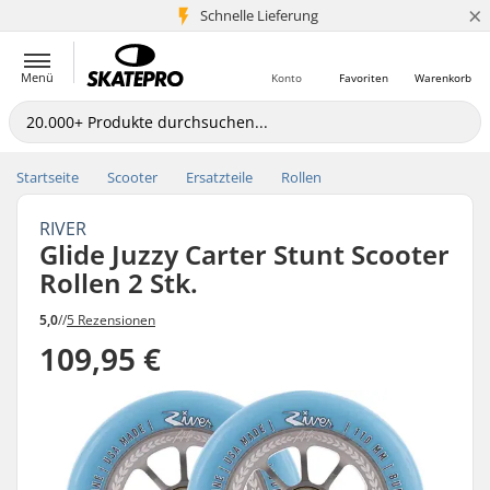
×
Schnelle Lieferung
5+ Mio. Kunden
Menü
Konto
Favoriten
Warenkorb
Startseite
Scooter
Ersatzteile
Rollen
RIVER
Glide Juzzy Carter Stunt Scooter
Rollen 2 Stk.
5,0
//
5 Rezensionen
109,95 €