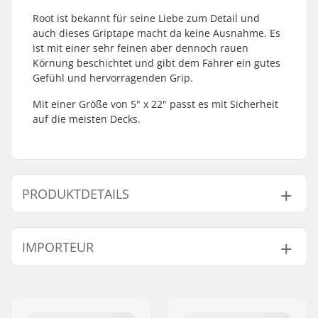
Root ist bekannt für seine Liebe zum Detail und
auch dieses Griptape macht da keine Ausnahme. Es
ist mit einer sehr feinen aber dennoch rauen
Körnung beschichtet und gibt dem Fahrer ein gutes
Gefühl und hervorragenden Grip.
Mit einer Größe von 5" x 22" passt es mit Sicherheit
auf die meisten Decks.
PRODUKTDETAILS
Length:
55.9cm (22")
IMPORTEUR
Width:
12.7cm (5")
Name:
Centrano ApS
Adresse:
Omega 6