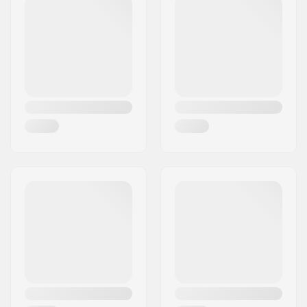
Postleitzahl:
8382
Ort:
Hinnerup
Land:
Dänemark