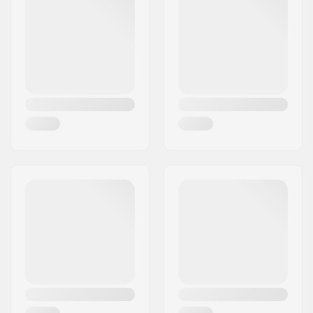
Ort:
Hinnerup
Land:
Dänemark