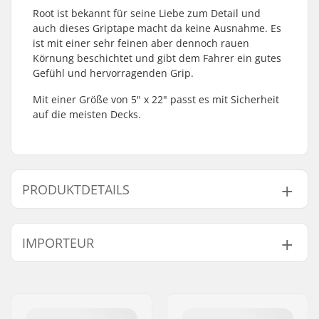
Root ist bekannt für seine Liebe zum Detail und
auch dieses Griptape macht da keine Ausnahme. Es
ist mit einer sehr feinen aber dennoch rauen
Körnung beschichtet und gibt dem Fahrer ein gutes
Gefühl und hervorragenden Grip.
Mit einer Größe von 5" x 22" passt es mit Sicherheit
auf die meisten Decks.
PRODUKTDETAILS
Length:
55.9cm (22")
IMPORTEUR
Width:
12.7cm (5")
Name:
Centrano ApS
Adresse:
Omega 6
Postleitzahl:
8382