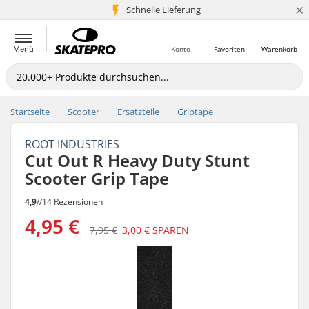
×
Schnelle Lieferung
5+ Mio. Kunden
Menü
Konto
Favoriten
Warenkorb
Startseite
Scooter
Ersatzteile
Griptape
ROOT INDUSTRIES
Cut Out R Heavy Duty Stunt
Scooter Grip Tape
4,9
//
14 Rezensionen
4,95 €
7,95 €
3,00 €
SPAREN