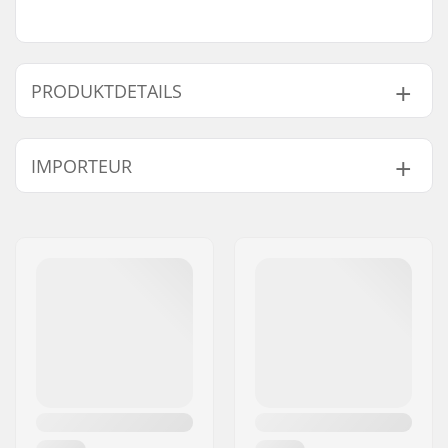
PRODUKTDETAILS
Clamp-
32mm (Regular),
IMPORTEUR
Innendurchmesser:
35mm (Oversized)
Clamp-Größe:
Quad
Name:
Centrano ApS
Shim:
Inklusive
Adresse:
Omega 6
Gewicht:
207g
Postleitzahl:
8382
Compression
SCS
Ort:
Hinnerup
enthalten:
Land:
Dänemark
Material:
Aluminium
Starnut:
Nicht enthalten
Compression-
SCS
Schraube:
Compression-
30mm