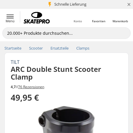
×
Schnelle Lieferung
5+ Mio. Kunden
Menü
Konto
Favoriten
Warenkorb
Startseite
Scooter
Ersatzteile
Clamps
TILT
ARC Double Stunt Scooter
Clamp
4,7
//
76 Rezensionen
49,95 €