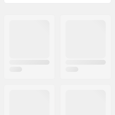
Clamp-Größe:
Double
Name:
Centrano ApS
Shim:
Inklusive
Adresse:
Omega 6
Gewicht:
110g
Postleitzahl:
8382
Compression
Nein
Ort:
Hinnerup
enthalten:
Land:
Dänemark
Material:
Aluminium 6000
Series