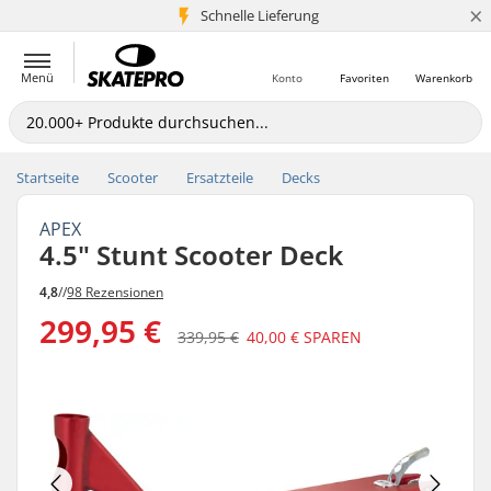
×
Schnelle Lieferung
5+ Mio. Kunden
Menü
Konto
Favoriten
Warenkorb
Startseite
Scooter
Ersatzteile
Decks
APEX
4.5" Stunt Scooter Deck
4,8
//
98 Rezensionen
299,95 €
339,95 €
40,00 €
SPAREN