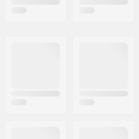
51cm - Raw
51cm (20.1")
-
51cm - Türkis
51cm (20.1")
1285g