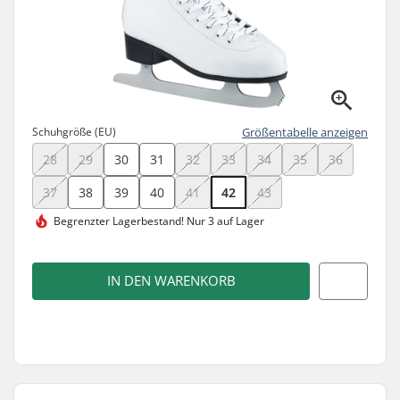
Schuhgröße (EU)
Größentabelle anzeigen
28
29
30
31
32
33
34
35
36
37
38
39
40
41
42
43
Begrenzter Lagerbestand!
Nur 3 auf Lager
IN DEN WARENKORB