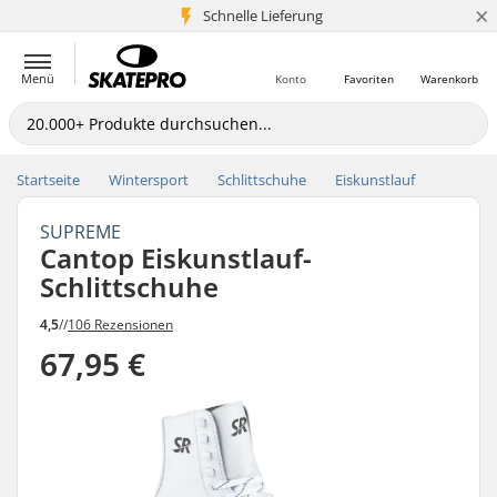
×
Schnelle Lieferung
5+ Mio. Kunden
Menü
Konto
Favoriten
Warenkorb
Startseite
Wintersport
Schlittschuhe
Eiskunstlauf
SUPREME
Cantop Eiskunstlauf-
Schlittschuhe
4,5
//
106 Rezensionen
67,95 €