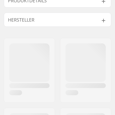
PRODUKTDETAILS
Boot/Schalen-Typ:
Gegossen, Semi-soft
HERSTELLER
Schuhmaterial:
PU-Leder
Verschlusssystem:
Schnürsenkel
Name:
JustSupreme ApS
Extra Features:
TÜV approved
Adresse:
Ydervang 5
Cuff:
Hohe Stütze,
Postleitzahl:
4300
Eingebaut
Ort:
Holbæk
Kufenmaterial:
Rostfreier Stahl
Land:
Dänemark
Schleifen von
Fabriksschliff
Schlittschuhen:
Gezackte Spitze:
Ja
Austauschbare
Nein
Kufen: