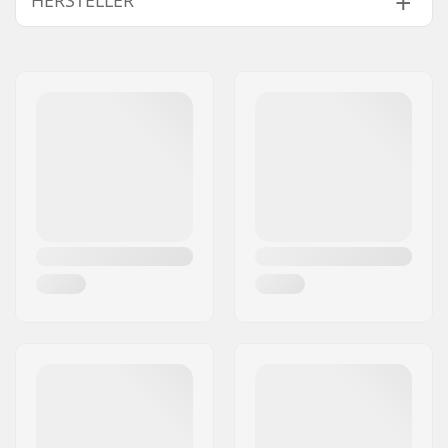
HERSTELLER
Name:
Blackriver GmbH
Adresse:
95126 Schwarzenbach
Postleitzahl:
95126
Ort:
Schwarzenbach
Land:
Deutschland