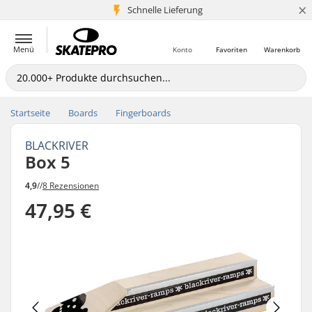
×
Schnelle Lieferung
5+ Mio. Kunden
Menü
Konto
Favoriten
Warenkorb
Startseite
Boards
Fingerboards
BLACKRIVER
Box 5
4,9
//
8 Rezensionen
47,95 €