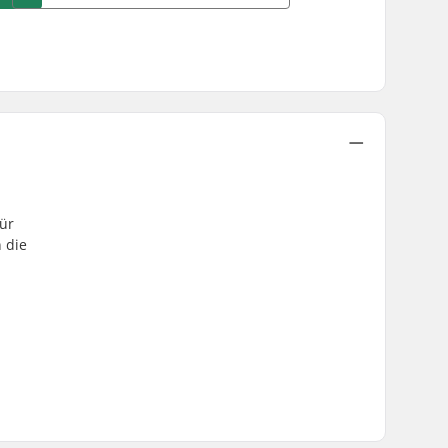
für
 die