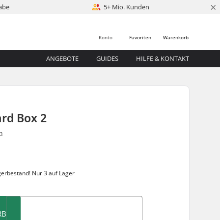
×
abe
5+ Mio. Kunden
Konto
Favoriten
Warenkorb
ANGEBOTE
GUIDES
HILFE & KONTAKT
rd Box 2
n
gerbestand!
Nur 3 auf Lager
RB