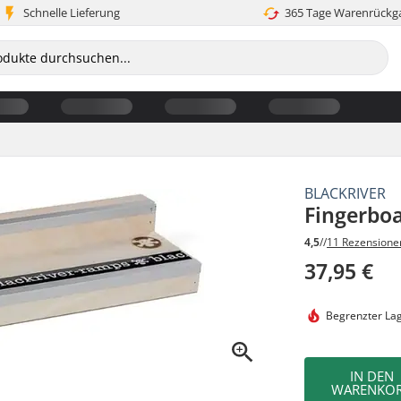
Schnelle Lieferung
365 Tage Warenrückg
BLACKRIVER
Fingerboa
4,5
//
11 Rezensione
37,95 €
Begrenzter La
IN DEN
WARENKO