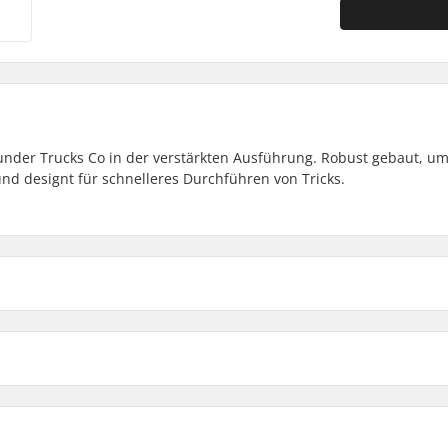
under Trucks Co in der verstärkten Ausführung. Robust gebaut, u
d designt für schnelleres Durchführen von Tricks.
148
340g
148mm
Achsenbreite
Achsenhöhe (mm)
149
346g
149mm
7.6"
50
151
360g
156mm
8"
50
Montage-Schrauben:
Kingpin
Material: