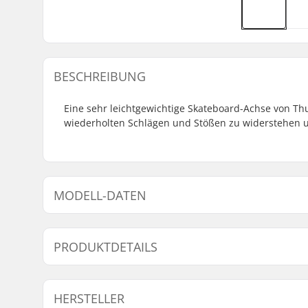
BESCHREIBUNG
Eine sehr leichtgewichtige Skateboard-Achse von Th
wiederholten Schlägen und Stößen zu widerstehen un
MODELL-DATEN
Modell
Gewicht
Hanger-Breite
Deckbreite
PRODUKTDETAILS
145
308g
145mm (5.7")
7.35 - 7.85"
147
340g
147mm (5.75")
7.75 - 8.25"
Anzahl pro Packung:
1
HERSTELLER
Truck-Typ:
Standard 