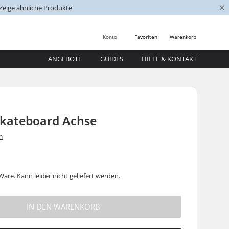
×
Zeige ähnliche Produkte
Konto
Favoriten
Warenkorb
ANGEBOTE
GUIDES
HILFE & KONTAKT
Skateboard Achse
n
are. Kann leider nicht geliefert werden.
IN DEN WARENKORB