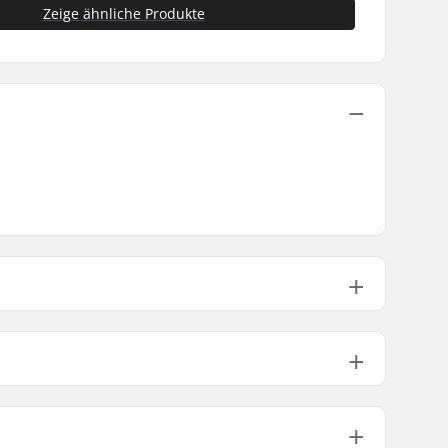
Zeige ähnliche Produkte
m
 (5.827")
8.10 - 8.40"
8.25"
50
 (5.8")
8.25 - 8.75"
8.5"
52
 (6.15")
8.60 - 9.00"
8.75"
52
Nicht enthalten
Aluminium