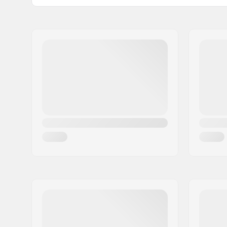
Name:
FINAL SUPPLIES ApS
Adresse:
Njalsgade 19 C 2, 2
Postleitzahl:
2300
Ort:
Copenhagen
Land:
Dänemark