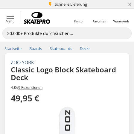
×
Schnelle Lieferung
5+ Mio. Kunden
Menü
Konto
Favoriten
Warenkorb
Startseite
Boards
Skateboards
Decks
ZOO YORK
Classic Logo Block Skateboard
Deck
4,8
//
9 Rezensionen
49,95 €