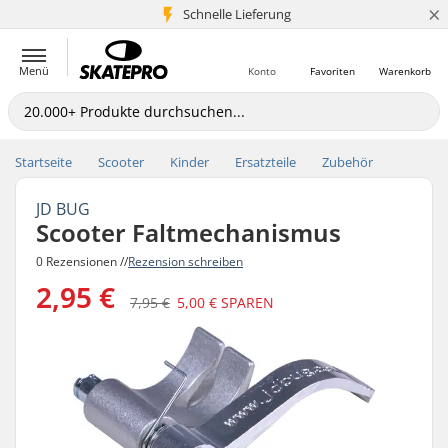
×
Schnelle Lieferung
5+ Mio. Kunden
Menü
Konto
Favoriten
Warenkorb
Startseite
Scooter
Kinder
Ersatzteile
Zubehör
JD BUG
Scooter Faltmechanismus
0 Rezensionen //
Rezension schreiben
2,95 €
7,95 €
5,00 €
SPAREN