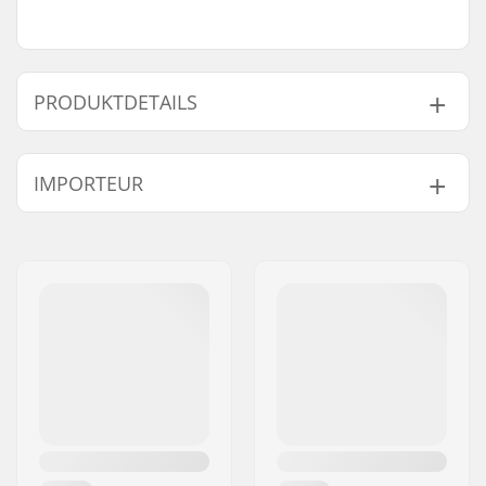
PRODUKTDETAILS
Rollendurchmesser:
57mm
IMPORTEUR
Kontaktfläche:
22mm
Rollenhärte:
80A
Name:
Centrano ApS
Rollenmaterial:
PU gegossen
Adresse:
Omega 6
Rollen pro Packung:
4
Postleitzahl:
8382
Ort:
Hinnerup
Land:
Dänemark