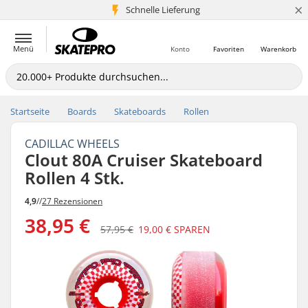
×
Schnelle Lieferung
5+ Mio. Kunden
Menü
Konto
Favoriten
Warenkorb
Startseite
Boards
Skateboards
Rollen
CADILLAC WHEELS
Clout 80A Cruiser Skateboard
Rollen 4 Stk.
4,9
//
27 Rezensionen
38,95 €
57,95 €
19,00 €
SPAREN