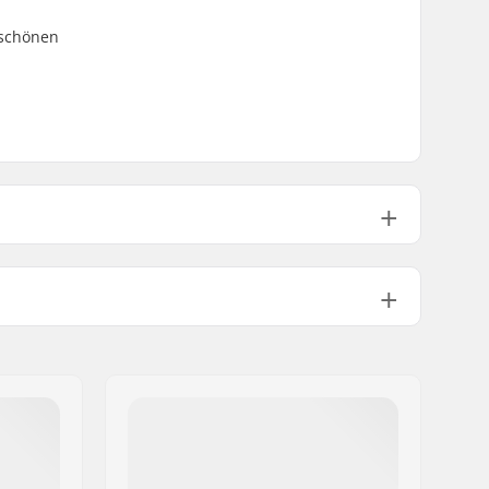
 schönen
PU gegossen
4