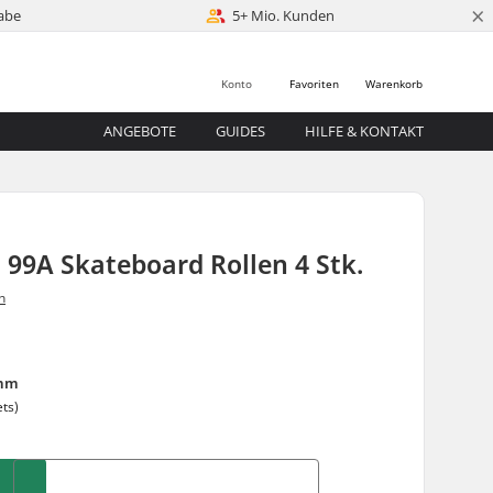
×
abe
5+ Mio. Kunden
Konto
Favoriten
Warenkorb
ANGEBOTE
GUIDES
HILFE & KONTAKT
99A Skateboard Rollen 4 Stk.
n
mm
ets)