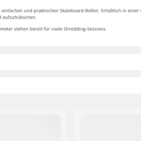
infachen und praktischen Skateboard-Rollen. Erhältlich in einer
rd aufzuhübschen.
eter stehen bereit für coole Shredding-Sessions.
Rollenmaterial:
Rollen pro Packung:
958 Frederiksberg C