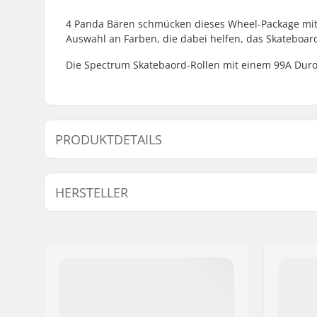
4 Panda Bären schmücken dieses Wheel-Package mit e
Auswahl an Farben, die dabei helfen, das Skateboa
Die Spectrum Skatebaord-Rollen mit einem 99A Durom
PRODUKTDETAILS
Rollendurchmesser:
52mm
HERSTELLER
Rollenhärte:
99A
Name:
Emporium A/S
Adresse:
Rolighedsvej 20, 1
Postleitzahl:
1958
Ort:
Copenhagen
Land:
Dänemark