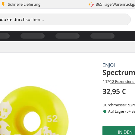
Schnelle Lieferung
365 Tage Warenrückg
ENJOI
Spectrum 
4,7
//
12 Rezensione
32,95 €
Durchmesser:
52
Auf Lager (5+ S
IN DEN