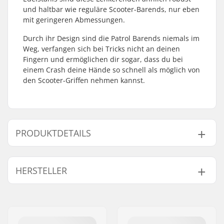
und haltbar wie reguläre Scooter-Barends, nur eben
mit geringeren Abmessungen.
Durch ihr Design sind die Patrol Barends niemals im
Weg, verfangen sich bei Tricks nicht an deinen
Fingern und ermöglichen dir sogar, dass du bei
einem Crash deine Hände so schnell als möglich von
den Scooter-Griffen nehmen kannst.
PRODUKTDETAILS
Kompatibel mit
Stahl
HERSTELLER
Lenker/Griffe:
Name:
We Make Things GmbH
Adresse:
RICHARD-BYRD-STR. 12
Postleitzahl:
50829