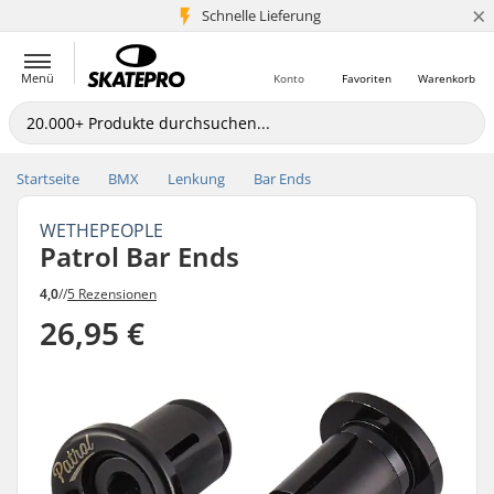
×
Schnelle Lieferung
5+ Mio. Kunden
Menü
Konto
Favoriten
Warenkorb
Startseite
BMX
Lenkung
Bar Ends
WETHEPEOPLE
Patrol Bar Ends
4,0
//
5 Rezensionen
26,95 €