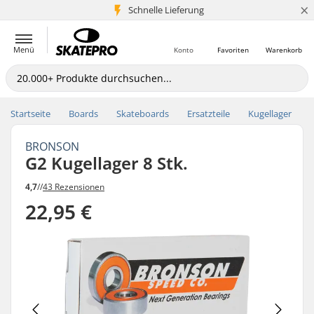
×
Schnelle Lieferung
5+ Mio. Kunden
Menü
Konto
Favoriten
Warenkorb
Startseite
Boards
Skateboards
Ersatzteile
Kugellager
BRONSON
G2 Kugellager 8 Stk.
4,7
//
43 Rezensionen
22,95 €