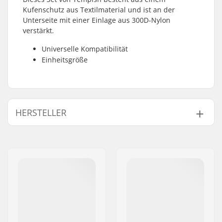
Kufenschutz aus Textilmaterial und ist an der
Unterseite mit einer Einlage aus 300D-Nylon
verstärkt.
Universelle Kompatibilität
Einheitsgröße
HERSTELLER
Name:
TEMPISH s.r.o.
Adresse:
Bratrí Wolfu 495/16
Postleitzahl:
779 00
Ort:
Olomouc
Land:
Tschechien