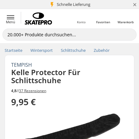
×
Schnelle Lieferung
5+ Mio. Kunden
Menü
Konto
Favoriten
Warenkorb
Startseite
Wintersport
Schlittschuhe
Zubehör
TEMPISH
Kelle Protector Für
Schlittschuhe
4,8
//
37 Rezensionen
9,95 €