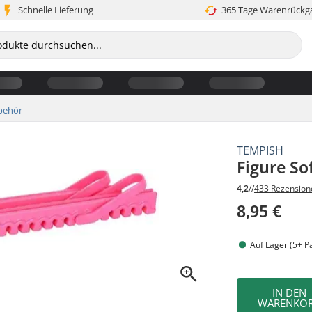
Schnelle Lieferung
365 Tage Warenrückg
behör
TEMPISH
Figure So
4,2
//
433 Rezension
8,95 €
Auf Lager (5+ P
IN DEN
WARENKO