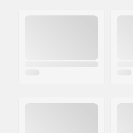
Name:
TEMPISH s.r.o.
Adresse:
Bratrí Wolfu 495/16
Postleitzahl:
779 00
Ort:
Olomouc
Land:
Tschechien