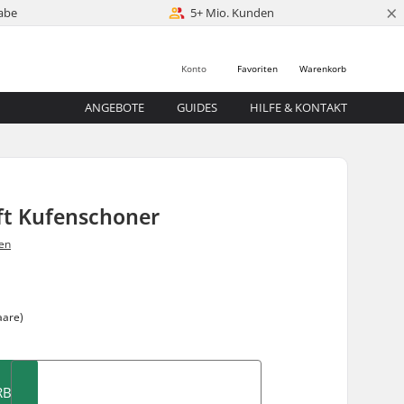
×
abe
5+ Mio. Kunden
Konto
Favoriten
Warenkorb
ANGEBOTE
GUIDES
HILFE & KONTAKT
ft Kufenschoner
en
aare)
RB