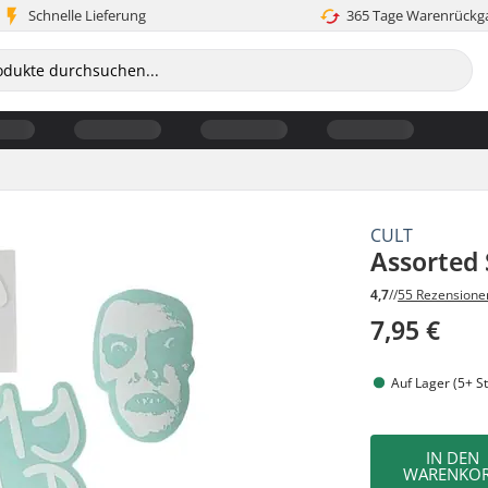
Schnelle Lieferung
365 Tage Warenrückg
CULT
Assorted 
4,7
//
55 Rezensione
7,95 €
Auf Lager (5+ St
IN DEN
WARENKO