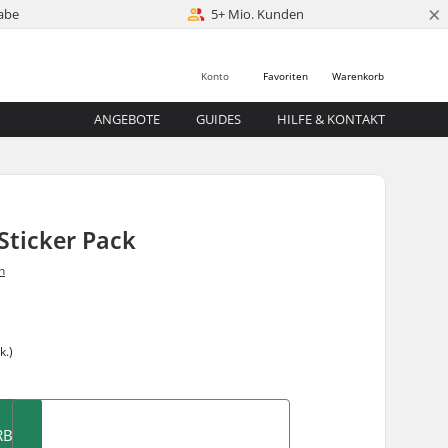
×
abe
5+ Mio. Kunden
Konto
Favoriten
Warenkorb
ANGEBOTE
GUIDES
HILFE & KONTAKT
Sticker Pack
n
k.)
RB