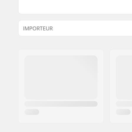
IMPORTEUR
Name:
Centrano ApS
Adresse:
Omega 6
Postleitzahl:
8382
Ort:
Hinnerup
Land:
Dänemark