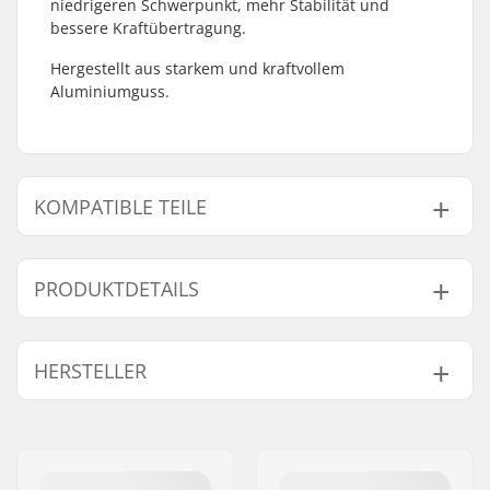
niedrigeren Schwerpunkt, mehr Stabilität und
bessere Kraftübertragung.
Hergestellt aus starkem und kraftvollem
Aluminiumguss.
KOMPATIBLE TEILE
Finde Produkte die kompatibel sind mit Powerslide
Trinity Elite 3x125mm Frames:
PRODUKTDETAILS
Rollendurchmesser:
125mm
HERSTELLER
Kompatibel mit
Schienen-Typ:
Flaches Setup
Schienen-Material:
Aluminium
Name:
Powerslide
Wheelbase:
255mm
Sportartikelvertriebs GmbH
Max.
125mm
Adresse:
Esbachgraben 1
Rollendurchmesser: