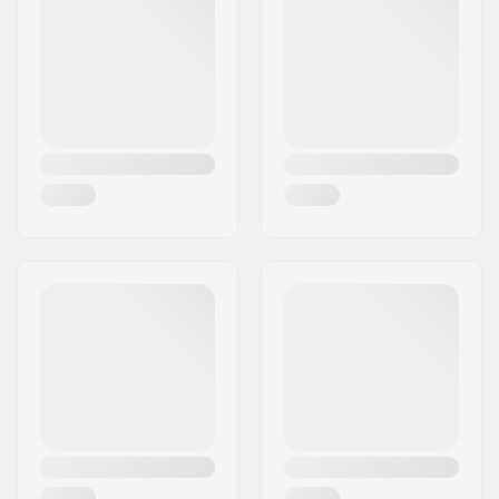
Postleitzahl:
95463
Montage:
Trinity
Ort:
Bindlach
Gewicht:
273g
Land:
Deutschland
Empfohlen für:
Freestyle Skating
,
Training Skating