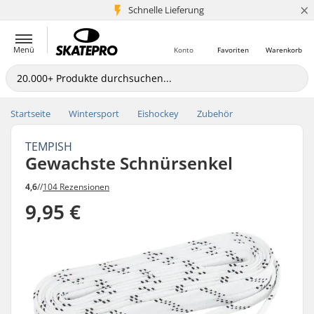
×
Schnelle Lieferung
5+ Mio. Kunden
Menü
Konto
Favoriten
Warenkorb
Startseite
Wintersport
Eishockey
Zubehör
TEMPISH
Gewachste Schnürsenkel
4,6
//
104 Rezensionen
9,95 €