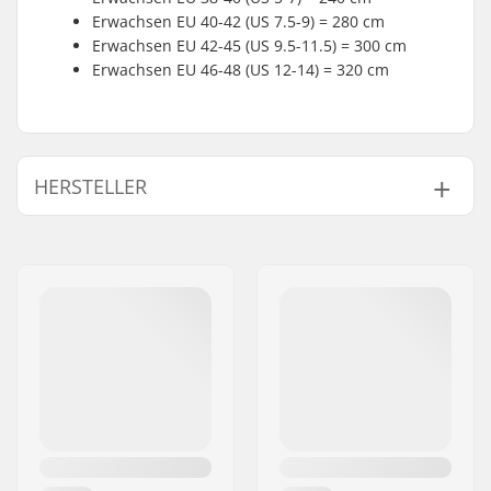
Erwachsen EU 40-42 (US 7.5-9) = 280 cm
Erwachsen EU 42-45 (US 9.5-11.5) = 300 cm
Erwachsen EU 46-48 (US 12-14) = 320 cm
HERSTELLER
Name:
TEMPISH s.r.o.
Adresse:
Bratrí Wolfu 495/16
Postleitzahl:
779 00
Ort:
Olomouc
Land:
Tschechien