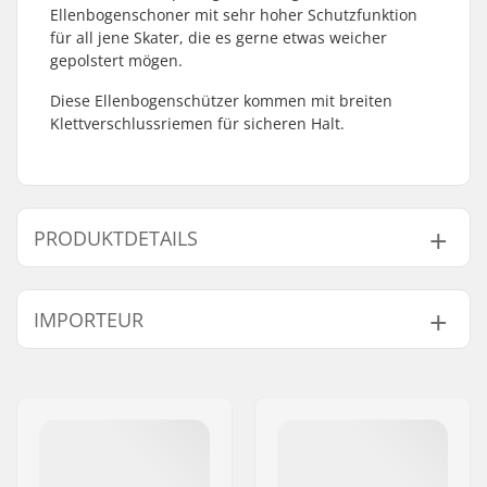
Ellenbogenschoner mit sehr hoher Schutzfunktion
für all jene Skater, die es gerne etwas weicher
gepolstert mögen.
Diese Ellenbogenschützer kommen mit breiten
Klettverschlussriemen für sicheren Halt.
PRODUKTDETAILS
Schaum:
EVA Memory Schaum
IMPORTEUR
Kappe:
Hartschale
Materialien:
Lycra
Name:
Centrano ApS
Verschluss:
Dual
Adresse:
Omega 6
Klettverschlüsse,
Postleitzahl:
8382
Compression Sleeve
Ort:
Hinnerup