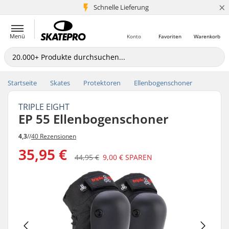
×
Schnelle Lieferung
5+ Mio. Kunden
Menü
Konto
Favoriten
Warenkorb
Startseite
Skates
Protektoren
Ellenbogenschoner
TRIPLE EIGHT
EP 55 Ellenbogenschoner
4,3
//
40 Rezensionen
35,95 €
44,95 €
9,00 €
SPAREN