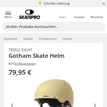
×
Schnelle Lieferung
5+ Mio. Kunden
Menü
Konto
Favoriten
Warenkorb
Startseite
Skates
Protektoren
Helme
TRIPLE EIGHT
Gotham Skate Helm
4,7
//
35 Rezensionen
79,95 €