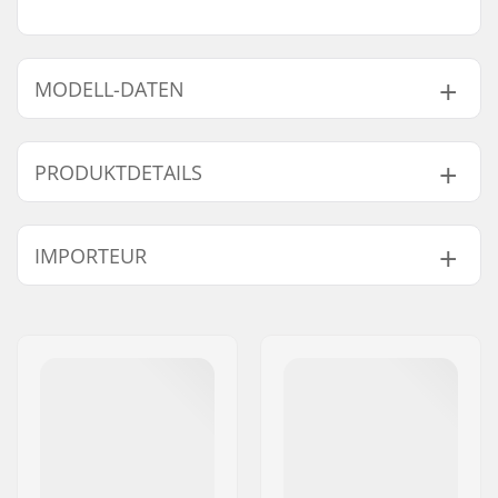
MODELL-DATEN
Modell
Kopfumfang
PRODUKTDETAILS
XS-S
48cm, 49cm, 50cm, 51cm, 52cm, 20.66" (52.5cm)
L/XL
59cm, 60cm, 61cm
Größenverstellbar:
Ja
IMPORTEUR
Zertifikate:
CPSC 1203
,
ASTM
1492/1447
Name:
Centrano ApS
Außenschalen-Typ:
ABS
Adresse:
Omega 6
Innenschale:
EPS
Postleitzahl:
8382
Polstermaterial:
Schaum
Ort:
Hinnerup
Polsterdicke:
5mm
Land:
Dänemark
Extra Polsterset:
Ja
Gewicht:
470g