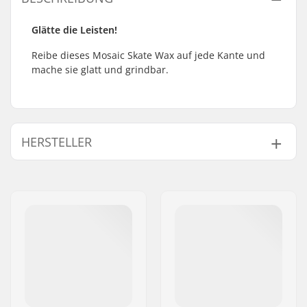
Glätte die Leisten!
Reibe dieses Mosaic Skate Wax auf jede Kante und
mache sie glatt und grindbar.
HERSTELLER
Name:
HLC SB DISTRIBUTION SL
Adresse:
Industrial state Lintzirin,
Gaina Plot E
Postleitzahl:
P.C 20180 Oiarzun
Ort:
OIARTZUN
Land:
Spanien