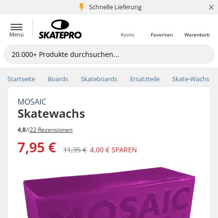
×
Schnelle Lieferung
5+ Mio. Kunden
Menü
Konto
Favoriten
Warenkorb
Startseite
Boards
Skateboards
Ersatzteile
Skate-Wachs
MOSAIC
Skatewachs
4,8
//
22 Rezensionen
7,95 €
11,95 €
4,00 €
SPAREN