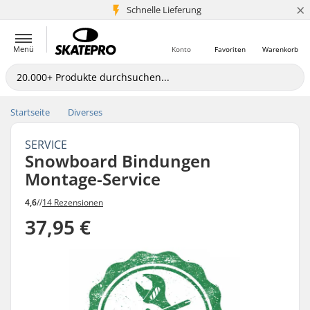
×
Schnelle Lieferung
5+ Mio. Kunden
Menü
Konto
Favoriten
Warenkorb
Startseite
Diverses
SERVICE
Snowboard Bindungen
Montage-Service
4,6
//
14 Rezensionen
37,95 €